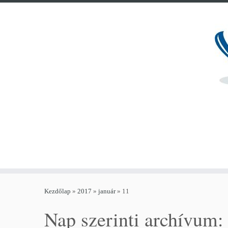
Skip
to
Kezdőlap
»
2017
»
január
»
11
content
Nap szerinti archívum