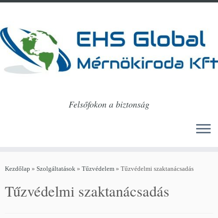
Felsőfokon a biztonság
Skip
to
Kezdőlap
»
Szolgáltatások
»
Tűzvédelem
»
Tűzvédelmi szaktanácsadás
content
Tűzvédelmi szaktanácsadás