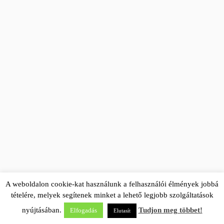
A weboldalon cookie-kat használunk a felhasználói élmények jobbá
tételére, melyek segítenek minket a lehető legjobb szolgáltatások
nyújtásában.
Tudjon meg többet!
Elfogadás
Elutasít
·
© 2026
EHS Global
·
Powered by
·
Designed with the
Customizr theme
·