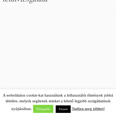
A weboldalon cookie-kat használunk a felhasználói élmények jobbá
tételére, melyek segítenek minket a lehető legjobb szolgáltatások
nyújtásában.
Tudjon meg többet!
Elfogadás
Elutasít
·
© 2026
EHS Global
·
Powered by
·
Designed with the
Customizr theme
·