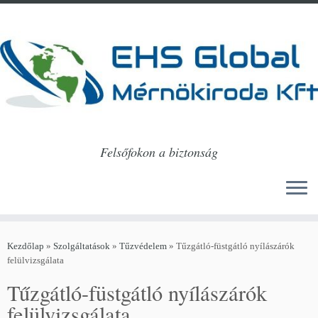
Felsőfokon a biztonság
Skip
to
Kezdőlap
»
Szolgáltatások
»
Tűzvédelem
»
Tűzgátló-füstgátló nyílászárók
content
felülvizsgálata
Tűzgátló-füstgátló nyílászárók
felülvizsgálata