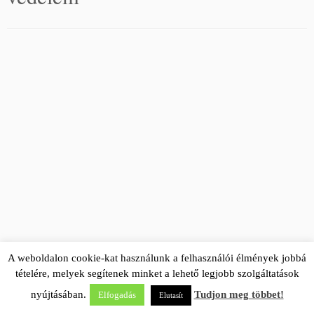
A weboldalon cookie-kat használunk a felhasználói élmények jobbá
tételére, melyek segítenek minket a lehető legjobb szolgáltatások
nyújtásában.
Tudjon meg többet!
Elfogadás
Elutasít
·
© 2026
EHS Global
·
Powered by
·
Designed with the
Customizr theme
·