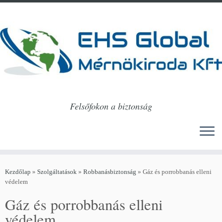
Felsőfokon a biztonság
Skip
to
Kezdőlap
»
Szolgáltatások
»
Robbanásbiztonság
»
Gáz és porrobbanás elleni
content
védelem
Gáz és porrobbanás elleni
védelem