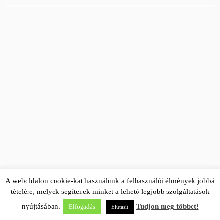
A weboldalon cookie-kat használunk a felhasználói élmények jobbá
tételére, melyek segítenek minket a lehető legjobb szolgáltatások
nyújtásában.
Tudjon meg többet!
Elfogadás
Elutasít
·
© 2026
EHS Global
·
Powered by
·
Designed with the
Customizr theme
·