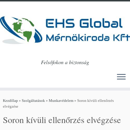
Felsőfokon a biztonság
Skip
to
Kezdőlap
»
Szolgáltatások
»
Munkavédelem
»
Soron kívüli ellenőrzés
content
elvégzése
Soron kívüli ellenőrzés elvégzése